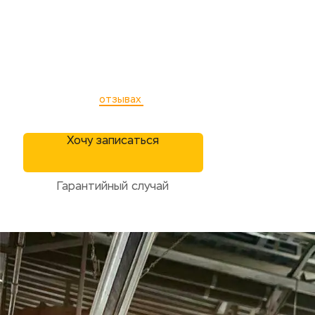
других автомобилей. Полный спектр услуг:
от прохождения ТО до капитального
ремонта двигателя.
Только проверенные мастера | 15+ лет
опыта | с 2004 года
Качество и ответственность
подтверждается в
отзывах
клиентов
Хочу записаться
Гарантийный случай