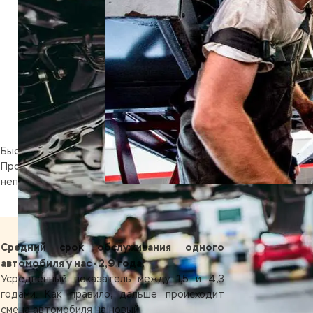
Быстро, насколько это возможно.
Профессионально и аккуратно. Без обмана и
непредвиденных трат.
Средний срок обслуживания
одного
автомобиля у нас - 2,9 года.
Усредненный показатель между 1,5 и 4,3
годами. Как правило, дальше происходит
смена автомобиля на новый.