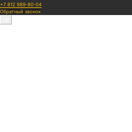
+7 812 989-80-04
Обратный звонок
Многопрофильный автосервис на
пр. Энергетиков СПб |
Обслуживание и ремонт
автомобилей
Диагностика, техническое обслуживание и
ремонт иномарок: Форд, Рено, Мерседес,
Ниссан, Тойота, БМВ, Киа, Фольксваген,
Хендай, Опель, Шевроле, Пежо, Шкода, Ауди,
Вольво, Мазда, Хонда, Ситроен, Митсубиси и