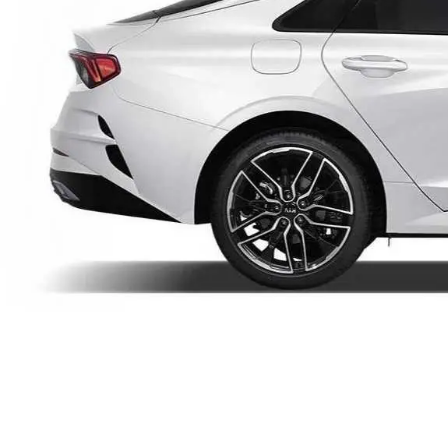
А также посредники, в чьи обязанности
входит предоставление гарантии (напр., в
нынешних условиях некоторые организации
продают 3-5-летний автомобиль с
гарантией на поддержанный автомобиль).
Всегда подскажем и сделаем так, чтобы
автомобиль продолжал быть исправным как
можно дольше и реже заезжал на сервис по
внерегламентым причинам.
Обслуживание корпоративных клиентов (и
юридических лиц)
Широкий спектр услуг
Экономия Вашего времени с удобством - от
замены масла и далее