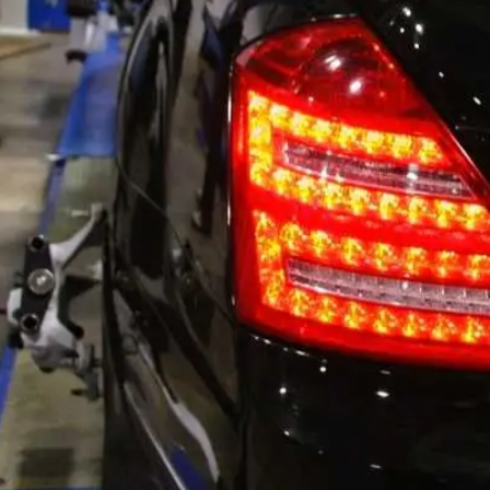
Все работы сопровождаются полным 
 работ
- заказ-наряд
- акт выполненных работ
дений
- счет
- договор-заказ